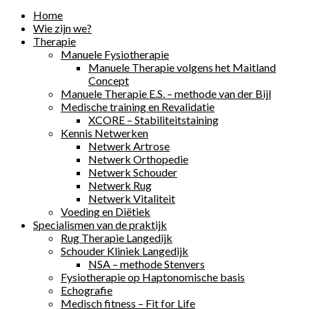
Home
Wie zijn we?
Therapie
Manuele Fysiotherapie
Manuele Therapie volgens het Maitland
Concept
Manuele Therapie E.S. – methode van der Bijl
Medische training en Revalidatie
XCORE – Stabiliteitstaining
Kennis Netwerken
Netwerk Artrose
Netwerk Orthopedie
Netwerk Schouder
Netwerk Rug
Netwerk Vitaliteit
Voeding en Diëtiek
Specialismen van de praktijk
Rug Therapie Langedijk
Schouder Kliniek Langedijk
NSA – methode Stenvers
Fysiotherapie op Haptonomische basis
Echografie
Medisch fitness – Fit for Life